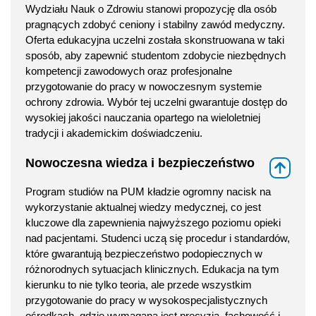
Wydziału Nauk o Zdrowiu stanowi propozycję dla osób
pragnących zdobyć ceniony i stabilny zawód medyczny.
Oferta edukacyjna uczelni została skonstruowana w taki
sposób, aby zapewnić studentom zdobycie niezbędnych
kompetencji zawodowych oraz profesjonalne
przygotowanie do pracy w nowoczesnym systemie
ochrony zdrowia. Wybór tej uczelni gwarantuje dostęp do
wysokiej jakości nauczania opartego na wieloletniej
tradycji i akademickim doświadczeniu.
Nowoczesna wiedza i bezpieczeństwo
⇑
Program studiów na PUM kładzie ogromny nacisk na
wykorzystanie aktualnej wiedzy medycznej, co jest
kluczowe dla zapewnienia najwyższego poziomu opieki
nad pacjentami. Studenci uczą się procedur i standardów,
które gwarantują bezpieczeństwo podopiecznych w
różnorodnych sytuacjach klinicznych. Edukacja na tym
kierunku to nie tylko teoria, ale przede wszystkim
przygotowanie do pracy w wysokospecjalistycznych
ośrodkach, gdzie wymagana jest precyzja, fachowość i