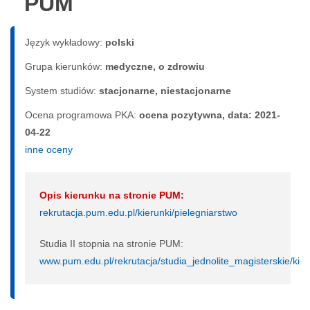
PUM
Język wykładowy:
polski
Grupa kierunków:
medyczne, o zdrowiu
System studiów:
sta­cjo­nar­ne, nie­sta­cjo­nar­ne
Ocena programowa PKA:
ocena pozytywna, data: 2021-
04-22
inne oceny
Opis kierunku na stronie PUM:
rekrutacja.pum.edu.pl/kierunki/pielegniarstwo
Studia II stopnia na stronie PUM:
www.pum.edu.pl/rekrutacja/studia_jednolite_magisterskie/kier