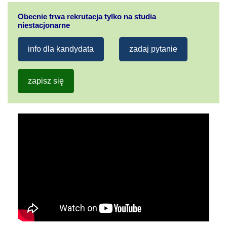
Obecnie trwa rekrutacja tylko na studia
niestacjonarne
info dla kandydata
zadaj pytanie
zapisz się