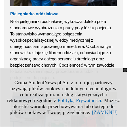
Pielęgniarka oddziałowa
Rola pielęgniarki oddziałowej wykracza daleko poza
standardowe wyobrażenia o pracy przy łóżku pacjenta.
To stanowisko wymagające połączenia
wysokospecjalistycznej wiedzy medycznej z
umiejętnościami sprawnego menedżera. Osoba na tym
stanowisku staje się filarem oddziału, odpowiadając za
organizację pracy całego personelu średniego oraz
bezpieczeństwo chorych. Codzienność w tym zawodzie
to balansowanie między procedurami a ludzkim
podejściem do pacjenta.
Grupa StudentNews.pl Sp. z o.o. i jej partnerzy
używają plików cookies i podobnych technologii w
celu realizacji m.in. usług statystycznych i
reklamowych zgodnie z
Polityką Prywatności
. Możesz
określić warunki przechowywania lub dostępu do
plików cookies w Twojej przeglądarce.
[ZAMKNIJ]