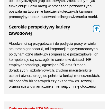
do specyficznych grup docelowych. Wiedza o tym, jak
funkcjonuje ludzki mózg w procesach poznawczych,
pozwala na tworzenie bardziej skutecznych kampanii
promocyjnych oraz budowanie silnego wizerunku marki.
Szerokie perspektywy kariery
⇑
zawodowej
Absolwenci są przygotowani do podjęcia pracy w wielu
sektorach gospodarki, od korporacji międzynarodowych
po dynamiczne start-upy i organizacje pozarządowe. Ich
kompetencje są szczególnie cenione w działach HR,
employer brandingu, agencjach PR oraz firmach
doradczych i szkoleniowych. Dyplom magisterski tej
uczelni otwiera drogę do pełnienia funkcji menedżerskich,
ról coachów biznesowych czy ekspertów ds. rozwoju
organizacji w dynamicznie zmieniającym się otoczeniu.
Opis na stronie UTH Warszawa: