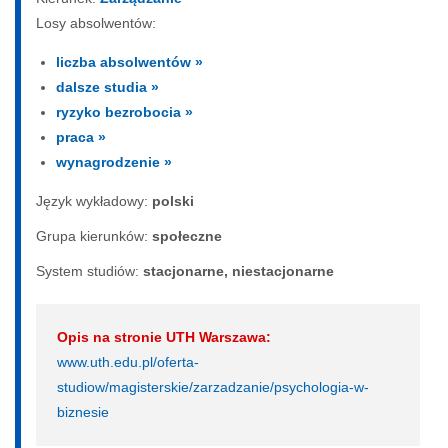
Losy absolwentów:
liczba absolwentów »
dalsze studia »
ryzyko bezrobocia »
praca »
wynagrodzenie »
Język wykładowy:
polski
Grupa kierunków:
społeczne
System studiów:
sta­cjo­nar­ne, nie­sta­cjo­nar­ne
Opis na stronie UTH Warszawa:
www.uth.edu.pl/oferta-
studiow/magisterskie/zarzadzanie/psychologia-w-
biznesie