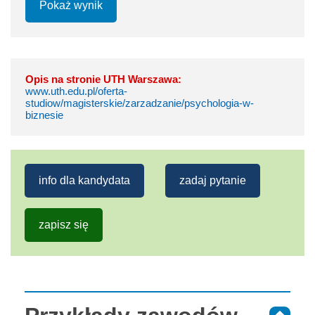
Pokaż wynik
Opis na stronie UTH Warszawa:
www.uth.edu.pl/oferta-
studiow/magisterskie/zarzadzanie/psychologia-w-
biznesie
info dla kandydata
zadaj pytanie
zapisz się