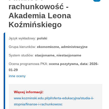
rachunkowość -
Akademia Leona
Koźmińskiego
Język wykładowy:
polski
Grupa kierunków:
ekonomiczne, administracyjne
System studiów:
sta­cjo­nar­ne, nie­sta­cjo­nar­ne
Ocena programowa PKA:
ocena pozytywna, data: 2026-
01-29
inne oceny
Więcej informacji:
www.kozminski.edu.pl/pl/oferta-edukacyjna/studia-ii-
stopnia/finanse-i-rachunkowosc