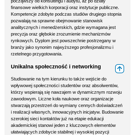
począwszy od konsultingu i audytu, aż po działy
finansowe wielkich korporacji oraz instytucje publiczne.
Kompetencje zdobyte podczas studiów drugiego stopnia
pozwalają na sprawne obejmowanie stanowisk
analitycznych i menedżerskich, gdzie wymagana jest
precyzja oraz głębokie zrozumienie mechanizmów
rynkowych. Dyplom jest powszechnie postrzegany w
branży jako synonim najwyższego profesjonalizmu i
rzetelnego przygotowania.
Unikalna społeczność i networking
⇑
Studiowanie na tym kierunku to także wejście do
wpływowej społeczności studentów oraz absolwentów,
którzy wspierają się nawzajem w dynamicznym rozwoju
zawodowym. Liczne koła naukowe oraz organizacje
stwarzają przestrzeń do wymiany cennych doświadczeń
i realizacji własnych, innowacyjnych inicjatyw. Budowanie
szerokiej sieci kontaktów już na etapie edukacji
akademickiej stanowi jeden z kluczowych elementów
ułatwiających zdobycie stabilnej i wysokiej pozycji