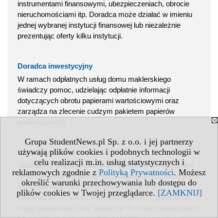
instrumentami finansowymi, ubezpieczeniach, obrocie
nieruchomościami itp. Doradca może działać w imieniu
jednej wybranej instytucji finansowej lub niezależnie
prezentując oferty kilku instytucji.
Doradca inwestycyjny
W ramach odpłatnych usług domu maklerskiego
świadczy pomoc, udzielając odpłatnie informacji
dotyczących obrotu papierami wartościowymi oraz
zarządza na zlecenie cudzym pakietem papierów
wartościowych.
Grupa StudentNews.pl Sp. z o.o. i jej partnerzy
używają plików cookies i podobnych technologii w
Doradca podatkowy
celu realizacji m.in. usług statystycznych i
Udziela podatnikom i płatnikom porad, opinii i wyjaśnień
reklamowych zgodnie z
Polityką Prywatności
. Możesz
na ich zlecenie z zakresu ich zobowiązań podatkowych i
określić warunki przechowywania lub dostępu do
spraw karnych skarbowych dotyczących tych
plików cookies w Twojej przeglądarce.
[ZAMKNIJ]
zobowiązań; prowadzi w imieniu i na rzecz podatników
księgi podatkowe i inne ewidencje do celów podatkowych