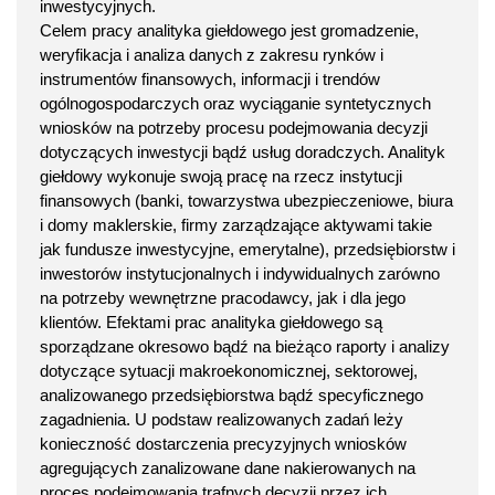
inwestycyjnych.
Celem pracy analityka giełdowego jest gromadzenie,
weryfikacja i analiza danych z zakresu rynków i
instrumentów finansowych, informacji i trendów
ogólnogospodarczych oraz wyciąganie syntetycznych
wniosków na potrzeby procesu podejmowania decyzji
dotyczących inwestycji bądź usług doradczych. Analityk
giełdowy wykonuje swoją pracę na rzecz instytucji
finansowych (banki, towarzystwa ubezpieczeniowe, biura
i domy maklerskie, firmy zarządzające aktywami takie
jak fundusze inwestycyjne, emerytalne), przedsiębiorstw i
inwestorów instytucjonalnych i indywidualnych zarówno
na potrzeby wewnętrzne pracodawcy, jak i dla jego
klientów. Efektami prac analityka giełdowego są
sporządzane okresowo bądź na bieżąco raporty i analizy
dotyczące sytuacji makroekonomicznej, sektorowej,
analizowanego przedsiębiorstwa bądź specyficznego
zagadnienia. U podstaw realizowanych zadań leży
konieczność dostarczenia precyzyjnych wniosków
agregujących zanalizowane dane nakierowanych na
proces podejmowania trafnych decyzji przez ich