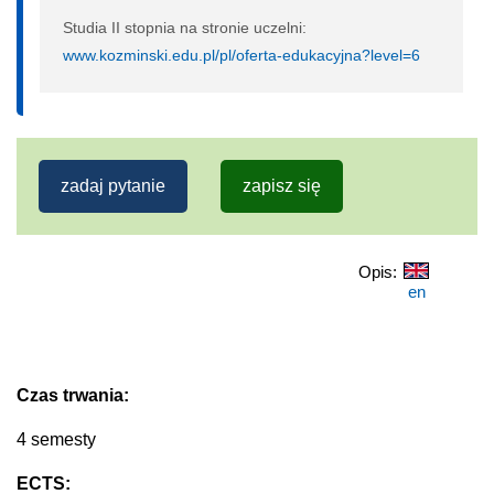
Studia II stopnia na stronie uczelni:
www.kozminski.edu.pl/pl/oferta-edukacyjna?level=6
zadaj pytanie
zapisz się
Opis:
en
Czas trwania:
4 semesty
ECTS: