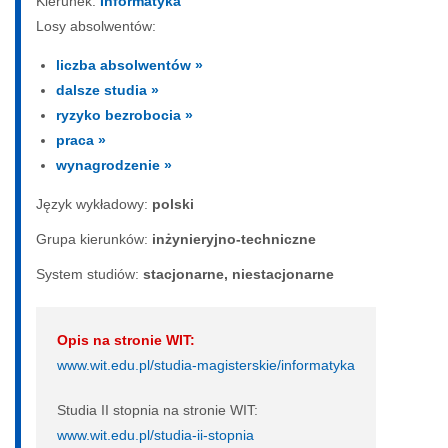
Kierunek:
Informatyka
Losy absolwentów:
liczba absolwentów »
dalsze studia »
ryzyko bezrobocia »
praca »
wynagrodzenie »
Język wykładowy:
polski
Grupa kierunków:
inżynieryjno-techniczne
System studiów:
sta­cjo­nar­ne, nie­sta­cjo­nar­ne
Opis na stronie WIT:
www.wit.edu.pl/studia-magisterskie/informatyka
Studia II stopnia na stronie WIT:
www.wit.edu.pl/studia-ii-stopnia