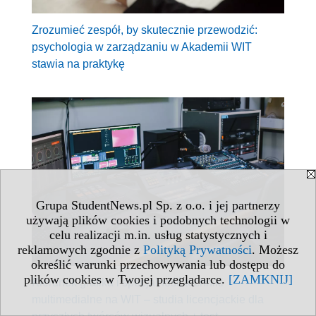
Zrozumieć zespół, by skutecznie przewodzić:
psychologia w zarządzaniu w Akademii WIT
stawia na praktykę
Grupa StudentNews.pl Sp. z o.o. i jej partnerzy
używają plików cookies i podobnych technologii w
celu realizacji m.in. usług statystycznych i
reklamowych zgodnie z
Polityką Prywatności
. Możesz
określić warunki przechowywania lub dostępu do
plików cookies w Twojej przeglądarce.
[ZAMKNIJ]
Kierunek grafika i specjalność techniki
multimedialne na WIT – studia licencjackie dla