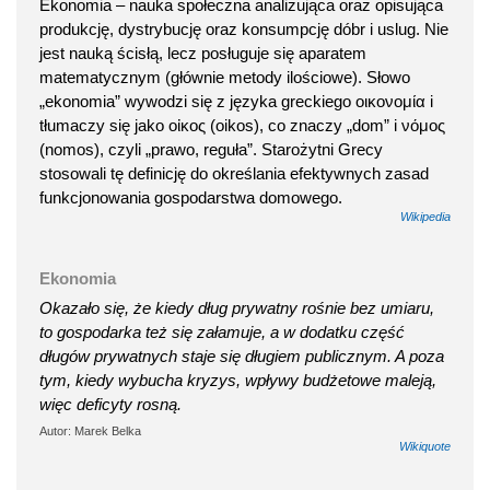
Ekonomia – nauka społeczna analizująca oraz opisująca
produkcję, dystrybucję oraz konsumpcję dóbr i uslug. Nie
jest nauką ścisłą, lecz posługuje się aparatem
matematycznym (głównie metody ilościowe). Słowo
„ekonomia” wywodzi się z języka greckiego οικονομία i
tłumaczy się jako οἰκος (oikos), co znaczy „dom” i νόμος
(nomos), czyli „prawo, reguła”. Starożytni Grecy
stosowali tę definicję do określania efektywnych zasad
funkcjonowania gospodarstwa domowego.
Wikipedia
Ekonomia
Okazało się, że kiedy dług prywatny rośnie bez umiaru,
to gospodarka też się załamuje, a w dodatku część
długów prywatnych staje się długiem publicznym. A poza
tym, kiedy wybucha kryzys, wpływy budżetowe maleją,
więc deficyty rosną.
Autor: Marek Belka
Wikiquote