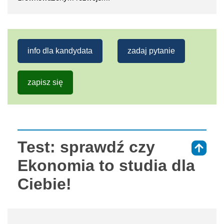
info dla kandydata
zadaj pytanie
zapisz się
Test: sprawdź czy
⇑
Ekonomia to studia dla
Ciebie!