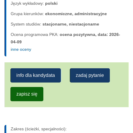
Język wykładowy:
polski
Grupa kierunków:
ekonomiczne, administracyjne
System studiów:
sta­cjo­nar­ne, nie­sta­cjo­nar­ne
Ocena programowa PKA:
ocena pozytywna, data: 2026-
04-09
inne oceny
info dla kandydata
zadaj pytanie
zapisz się
Zakres (ścieżki, specjalności):