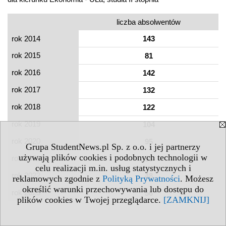
liczba absolwentów
rok 2014
143
rok 2015
81
rok 2016
142
rok 2017
132
rok 2018
122
rok 2019
104
rok 2020
95
Grupa StudentNews.pl Sp. z o.o. i jej partnerzy
używają plików cookies i podobnych technologii w
rok 2021
55
celu realizacji m.in. usług statystycznych i
rok 2022
48
reklamowych zgodnie z
Polityką Prywatności
. Możesz
określić warunki przechowywania lub dostępu do
rok 2023
56
plików cookies w Twojej przeglądarce.
[ZAMKNIJ]