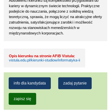
Absolwenci kierunku są kompleksowo przygotowani do
kariery w dynamicznym świecie technologii. Praktyczne
podejście do nauczania, połączone z solidną wiedzą
teoretyczną, sprawia, że mogą liczyć na atrakcyjne oferty
zatrudnienia, satysfakcjonujące zarobki i możliwość
rozwoju na stanowiskach menedżerskich w
międzynarodowych korporacjach.
Opis kierunku na stronie AFiB Vistula:
vistula.edu.pl/kierunki-studiow/informatyka-ii
info dla kandydata
zadaj pytanie
zapisz się