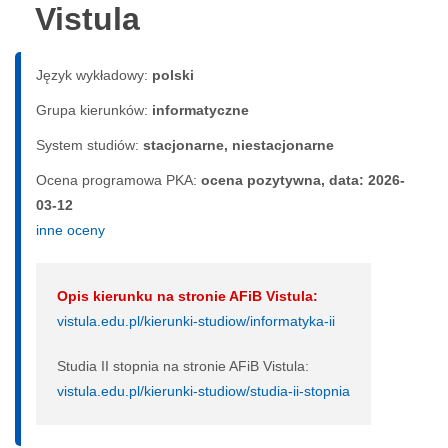
Vistula
Język wykładowy:
polski
Grupa kierunków:
informatyczne
System studiów:
sta­cjo­nar­ne, nie­sta­cjo­nar­ne
Ocena programowa PKA:
ocena pozytywna, data: 2026-
03-12
inne oceny
Opis kierunku na stronie AFiB Vistula:
vistula.edu.pl/kierunki-studiow/informatyka-ii
Studia II stopnia na stronie AFiB Vistula:
vistula.edu.pl/kierunki-studiow/studia-ii-stopnia