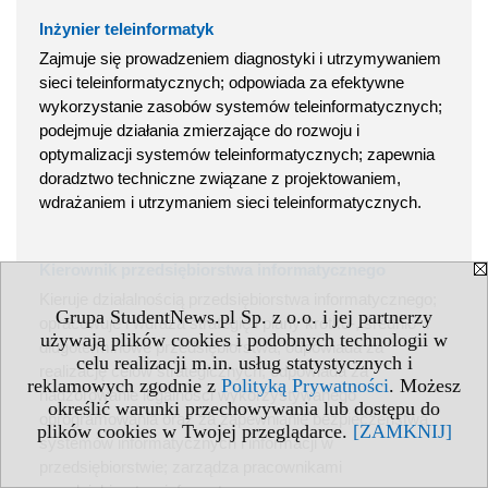
Inżynier teleinformatyk
Zajmuje się prowadzeniem diagnostyki i utrzymywaniem
sieci teleinformatycznych; odpowiada za efektywne
wykorzystanie zasobów systemów teleinformatycznych;
podejmuje działania zmierzające do rozwoju i
optymalizacji systemów teleinformatycznych; zapewnia
doradztwo techniczne związane z projektowaniem,
wdrażaniem i utrzymaniem sieci teleinformatycznych.
Kierownik przedsiębiorstwa informatycznego
Kieruje działalnością przedsiębiorstwa informatycznego;
Grupa StudentNews.pl Sp. z o.o. i jej partnerzy
opracowuje i wdraża strategię i plany krótko-, średnio- i
używają plików cookies i podobnych technologii w
długoterminowe przedsiębiorstwa; odpowiada za
celu realizacji m.in. usług statystycznych i
realizację celów strategicznych; odpowiada za
reklamowych zgodnie z
Polityką Prywatności
. Możesz
nadzorowanie legalności wykorzystywanego
określić warunki przechowywania lub dostępu do
oprogramowania oraz za zapewnianie bezpieczeństwa
plików cookies w Twojej przeglądarce.
[ZAMKNIJ]
systemów informatycznych i informacji w
przedsiębiorstwie; zarządza pracownikami