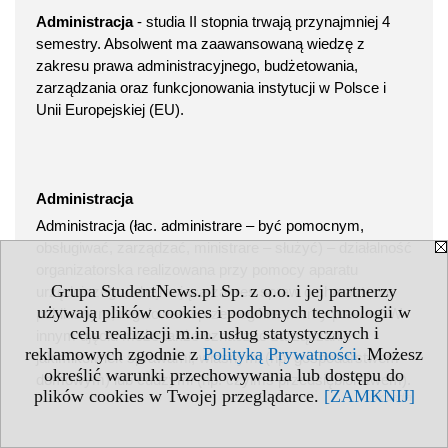
Administracja
- studia II stopnia trwają przynajmniej 4
semestry. Absolwent ma zaawansowaną wiedzę z
zakresu prawa administracyjnego, budżetowania,
zarządzania oraz funkcjonowania instytucji w Polsce i
Unii Europejskiej (EU).
Administracja
Administracja (łac. administrare – być pomocnym,
obsługiwać, zarządzać, ministrare – służyć) – działalność
organizatorska realizowana przy pomocy aparatu
Grupa StudentNews.pl Sp. z o.o. i jej partnerzy
urzędniczego, obejmująca zakres spraw o charakterze
używają plików cookies i podobnych technologii w
publicznym, regulowana przez ogólne normy prawne. W
celu realizacji m.in. usług statystycznych i
innym ujęciu może także oznaczać zarządzanie
reklamowych zgodnie z
Polityką Prywatności
. Możesz
jakimikolwiek sprawami, własnymi (np. gospodarstwem
określić warunki przechowywania lub dostępu do
domowym) lub cudzymi (np. czyimś przedsiębiorstwem).
plików cookies w Twojej przeglądarce.
[ZAMKNIJ]
Wikipedia