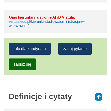
Opis kierunku na stronie AFiB Vistula:
vistula.edu.pl/kierunki-studiow/administracja-w-
warszawie-2
info dla kandydata
zadaj pytanie
zapisz się
Definicje i cytaty
⇑