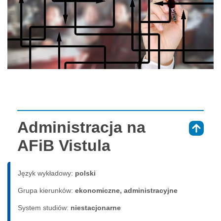
Administracja na
⇑
AFiB Vistula
Język wykładowy:
polski
Grupa kierunków:
ekonomiczne, administracyjne
System studiów:
nie­sta­cjo­nar­ne