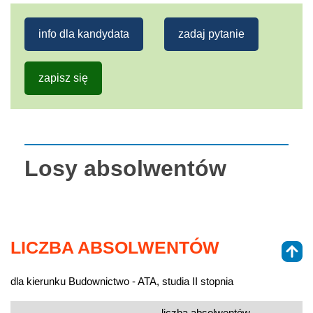
info dla kandydata
zadaj pytanie
zapisz się
Losy absolwentów
LICZBA ABSOLWENTÓW
dla kierunku Budownictwo - ATA, studia II stopnia
liczba absolwentów