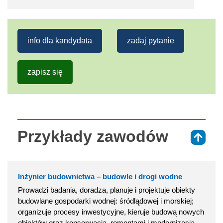
info dla kandydata
zadaj pytanie
zapisz się
Przykłady zawodów
⇑
Inżynier budownictwa – budowle i drogi wodne
Prowadzi badania, doradza, planuje i projektuje obiekty
budowlane gospodarki wodnej: śródlądowej i morskiej;
organizuje procesy inwestycyjne, kieruje budową nowych
obiektów oraz konserwacją, remontami i modernizacją