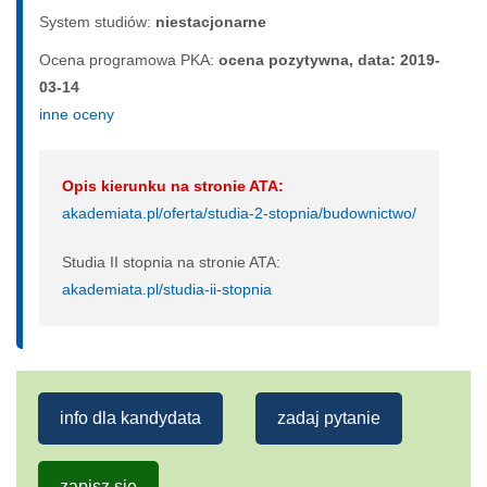
System studiów:
nie­sta­cjo­nar­ne
Ocena programowa PKA:
ocena pozytywna, data: 2019-
03-14
inne oceny
Opis kierunku na stronie ATA:
akademiata.pl/oferta/studia-2-stopnia/budownictwo/
Studia II stopnia na stronie ATA:
akademiata.pl/studia-ii-stopnia
info dla kandydata
zadaj pytanie
zapisz się