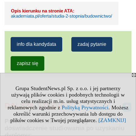
Opis kierunku na stronie ATA:
akademiata.pl/oferta/studia-2-stopnia/budownictwo/
info dla kandydata
zadaj pytanie
zapisz się
Grupa StudentNews.pl Sp. z o.o. i jej partnerzy
używają plików cookies i podobnych technologii w
celu realizacji m.in. usług statystycznych i
DALSZE STUDIA
reklamowych zgodnie z
Polityką Prywatności
. Możesz
określić warunki przechowywania lub dostępu do
plików cookies w Twojej przeglądarce.
[ZAMKNIJ]
Procent absolwentów, którzy mieli
doświadczenie studiowania po uzyskaniu
dyplomu: