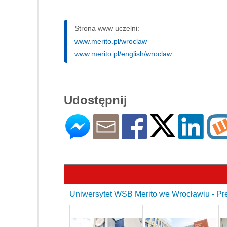
Strona www uczelni:
www.merito.pl/wroclaw
www.merito.pl/english/wroclaw
Udostępnij
Uniwersytet WSB Merito we Wrocławiu - Pre