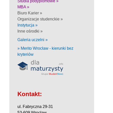
Studia podyplomowe »
MBA »
Biuro Karier »
Organizacje studenckie »
Instytucja »
Inne ośrodki »
Galeria uczelni »
» Merito Wrocław - kierunki bez
kryteriów
Kontakt:
ul. Fabryczna 29-31
53-609 Wrocław