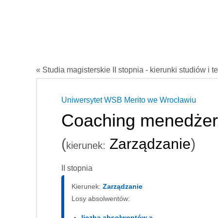
« Studia magisterskie II stopnia - kierunki studiów i t
Uniwersytet WSB Merito we Wrocławiu
Coaching menedżer
(
Zarządzanie
)
kierunek:
II stopnia
Kierunek:
Zarządzanie
Losy absolwentów:
liczba absolwentów »