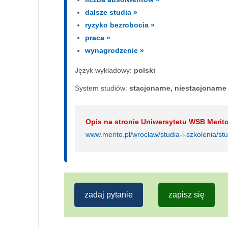
dalsze studia »
ryzyko bezrobocia »
praca »
wynagrodzenie »
Język wykładowy:
polski
System studiów:
sta­cjo­nar­ne, nie­sta­cjo­nar­ne
Opis na stronie Uniwersytetu WSB Merit
www.merito.pl/wroclaw/studia-i-szkolenia/stu
zadaj pytanie
zapisz się