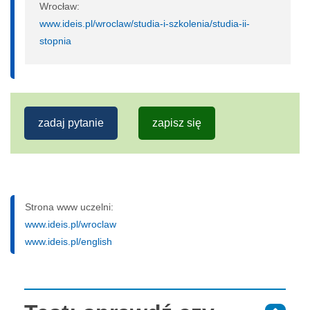
Wrocław:
www.ideis.pl/wroclaw/studia-i-szkolenia/studia-ii-
stopnia
zadaj pytanie
zapisz się
Strona www uczelni:
www.ideis.pl/wroclaw
www.ideis.pl/english