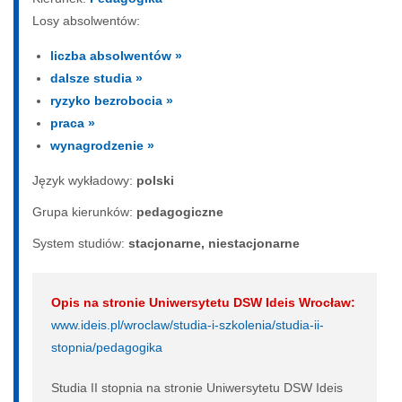
Losy absolwentów:
liczba absolwentów »
dalsze studia »
ryzyko bezrobocia »
praca »
wynagrodzenie »
Język wykładowy:
polski
Grupa kierunków:
pedagogiczne
System studiów:
sta­cjo­nar­ne, nie­sta­cjo­nar­ne
Opis na stronie Uniwersytetu DSW Ideis Wrocław:
www.ideis.pl/wroclaw/studia-i-szkolenia/studia-ii-
stopnia/pedagogika
Studia II stopnia na stronie Uniwersytetu DSW Ideis