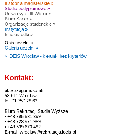
II stopnia magisterskie »
Studia podyplomowe »
Uniwersytet III Wieku »
Biuro Karier »
Organizacje studenckie »
Instytucja »
Inne ośrodki »
Opis uczelni »
Galeria uczelni »
» IDEIS Wrocław - kierunki bez kryteriów
Kontakt:
ul. Strzegomska 55
53-611 Wrocław
tel. 71 757 28 63
Biuro Rekrutacji Studia Wyższe
• +48 795 581 399
• +48 728 971 989
• +48 539 670 492
E-mail: wroclaw@rekrutacja.ideis.pl