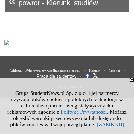
«
powrót - Kierunki studiów
•
•
•
Reklama - Wykorzystajmy wspólnie nasz potencjał!
Kontakt
Patronat
Praca dla studentów
•
Polityka Prywatności
Grupa StudentNews.pl Sp. z o.o. i jej partnerzy
używają plików cookies i podobnych technologii w
celu realizacji m.in. usług statystycznych i
reklamowych zgodnie z
Polityką Prywatności
. Możesz
określić warunki przechowywania lub dostępu do
plików cookies w Twojej przeglądarce.
[ZAMKNIJ]