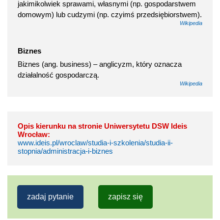
jakimikolwiek sprawami, własnymi (np. gospodarstwem
domowym) lub cudzymi (np. czyimś przedsiębiorstwem).
Wikipedia
Biznes
Biznes (ang. business) – anglicyzm, który oznacza
działalność gospodarczą.
Wikipedia
Opis kierunku na stronie Uniwersytetu DSW Ideis
Wrocław:
www.ideis.pl/wroclaw/studia-i-szkolenia/studia-ii-
stopnia/administracja-i-biznes
zadaj pytanie
zapisz się