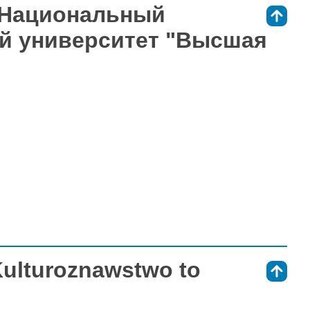
- Национальный
⇑
й университет "Высшая
Kulturoznawstwo to
⇑