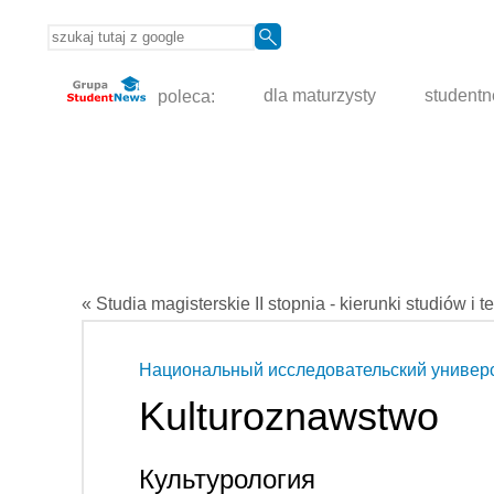
poleca:
dla maturzysty
student
« Studia magisterskie II stopnia - kierunki studiów i t
Национальный исследовательский универ
Kulturoznawstwo
Культурология