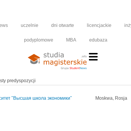
news
uczelnie
dni otwarte
licencjackie
inż
podyplomowe
MBA
edubaza
esty predyspozycji
ситет "Высшая школа экономики"
Moskwa, Rosja