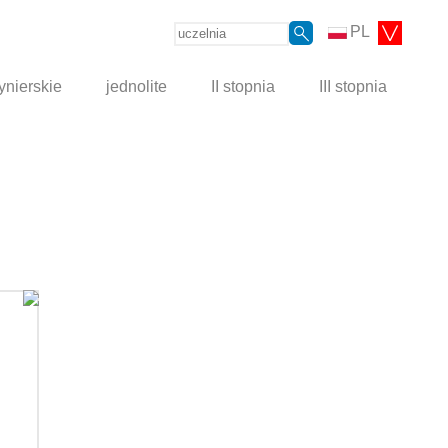
PL
ynierskie
jednolite
II stopnia
III stopnia