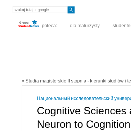
poleca:
dla maturzysty
student
« Studia magisterskie II stopnia - kierunki studiów i t
Национальный исследовательский универ
Cognitive Sciences 
Neuron to Cognition