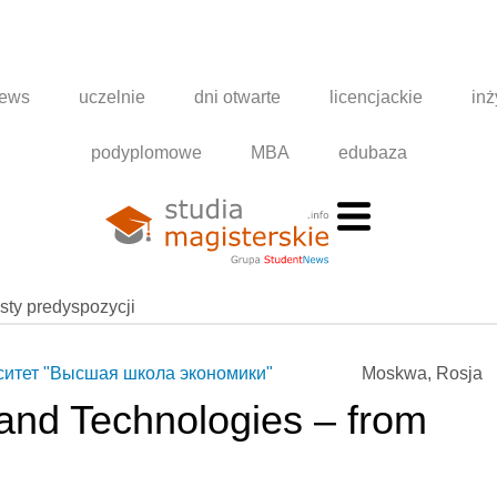
news
uczelnie
dni otwarte
licencjackie
inż
podyplomowe
MBA
edubaza
esty predyspozycji
ситет "Высшая школа экономики"
Moskwa, Rosja
and Technologies – from