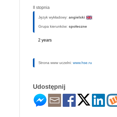
II stopnia
Język wykładowy:
angielski
Grupa kierunków:
społeczne
2 years
Strona www uczelni:
www.hse.ru
Udostępnij