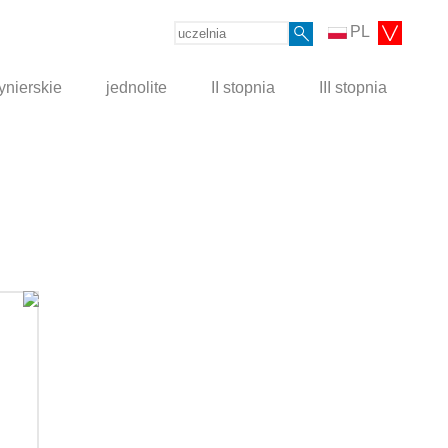
PL
ynierskie
jednolite
II stopnia
III stopnia