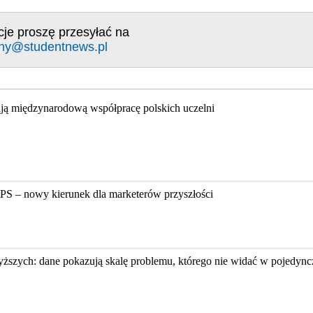
cje proszę przesyłać na
ny@studentnews.pl
ją międzynarodową współpracę polskich uczelni
PS – nowy kierunek dla marketerów przyszłości
ższych: dane pokazują skalę problemu, którego nie widać w pojedyn