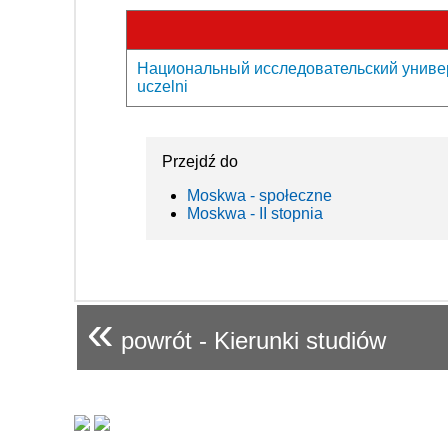
Национальный исследовательский универ
uczelni
Przejdź do
Moskwa - społeczne
Moskwa - II stopnia
«
powrót - Kierunki studiów