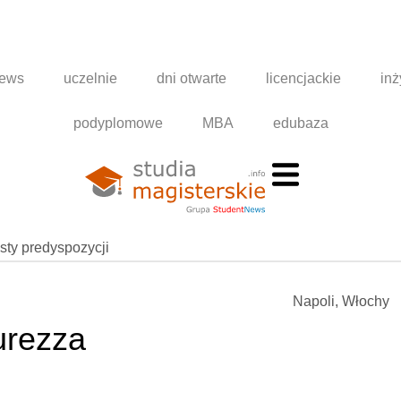
news
uczelnie
dni otwarte
licencjackie
inż
podyplomowe
MBA
edubaza
esty predyspozycji
Napoli, Włochy
urezza