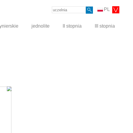
PL
ynierskie
jednolite
II stopnia
III stopnia