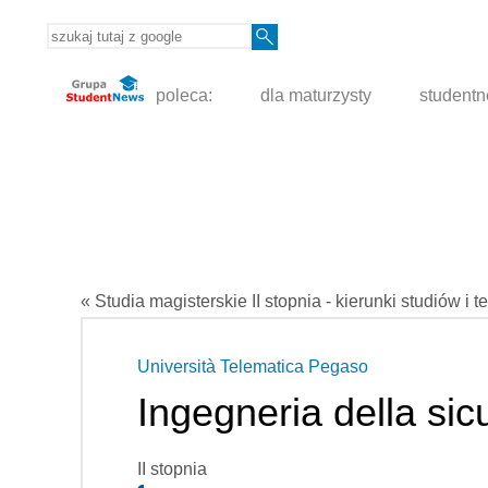
poleca:
dla maturzysty
student
« Studia magisterskie II stopnia - kierunki studiów i t
Università Telematica Pegaso
Ingegneria della sic
II stopnia