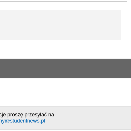
cje proszę przesyłać na
ny@studentnews.pl