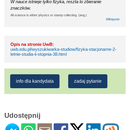
W nauce istnieje tylko fizyka, reszta to zbieranie
znaczków.
All science is either physics or stamp collecting. (ang.)
Wikiquote
Opis na stronie UwB:
uwb.edu.pl/wyszukiwarka-studiow/fizyka-stacjonarne-2-
letnie-studia-ii-stopnia-38.html
info dla kandydata
zadaj pytanie
Udostępnij