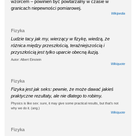
wzorcem – powinien być powtarzalny w czasie w
granicach niepewności pomiarowej.
Wikipedia
Fizyka
Ludzie tacy jak my, wierzący w fizykę, wiedzą, że
różnica między przeszłością, teraźniejszością i
przyszłością jest tylko uparcie obecną iluzją.
Autor: Albert Einstein
Wikiquote
Fizyka
Fizyka jest jak seks: pewnie, że może dawać jakieś
praktyczne rezultaty, ale nie dlatego to robimy.
Physics is like sex: sure, it may give some practical results, but that’s not
why we do it. (ang.)
Wikiquote
Fizyka