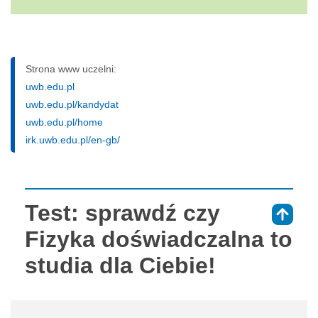
Strona www uczelni:
uwb.edu.pl
uwb.edu.pl/kandydat
uwb.edu.pl/home
irk.uwb.edu.pl/en-gb/
Test: sprawdź czy
⇑
Fizyka doświadczalna to
studia dla Ciebie!