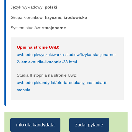
Język wykładowy:
polski
Grupa kierunków:
fizyczne, środowisko
System studiów:
sta­cjo­nar­ne
Opis na stronie UwB:
uwb.edu.pl/wyszukiwarka-studiow/fizyka-stacjonarne-
2-letnie-studia-ii-stopnia-38.html
Studia II stopnia na stronie UwB:
uwb.edu.pl/kandydat/oferta-edukacyjna/studia-ii-
stopnia
info dla kandydata
zadaj pytanie