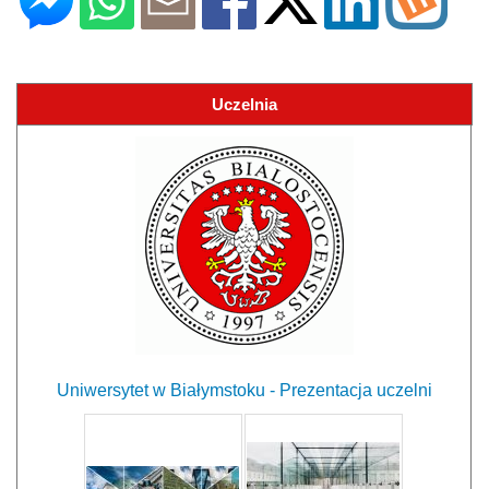
Uczelnia
Uniwersytet w Białymstoku - Prezentacja uczelni