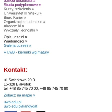
Szkoła doktorska »
Studia podyplomowe »
Kursy, szkolenia »
Uniwersytet III Wieku »
Biuro Karier »
Organizacje studenckie »
Akademiki »
Wydziały, jednostki »
Opis uczelni »
Wiadomości »
Galeria uczelni »
» UwB - kierunki wg matury
Kontakt:
ul. Świerkowa 20 B
15-328 Białystok
tel. +48 85 745 70 00, +48 85 745 70 80
Zobacz na mapie »
uwb.edu.pl
uwb.edu.pl/kandydat