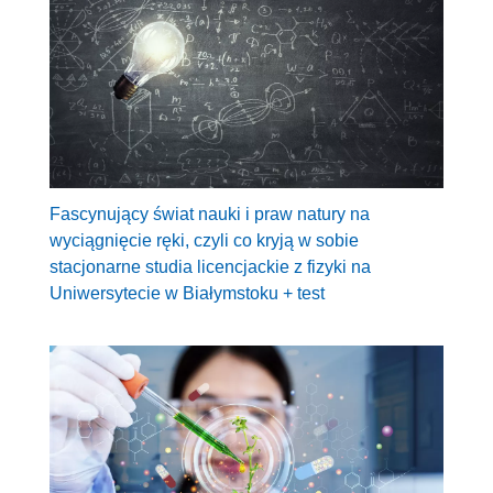
Fascynujący świat nauki i praw natury na
wyciągnięcie ręki, czyli co kryją w sobie
stacjonarne studia licencjackie z fizyki na
Uniwersytecie w Białymstoku + test