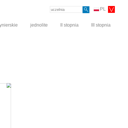
PL
ynierskie
jednolite
II stopnia
III stopnia