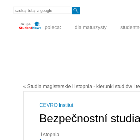
poleca:
dla maturzysty
student
« Studia magisterskie II stopnia - kierunki studiów i t
CEVRO Institut
Bezpečnostní studi
II stopnia