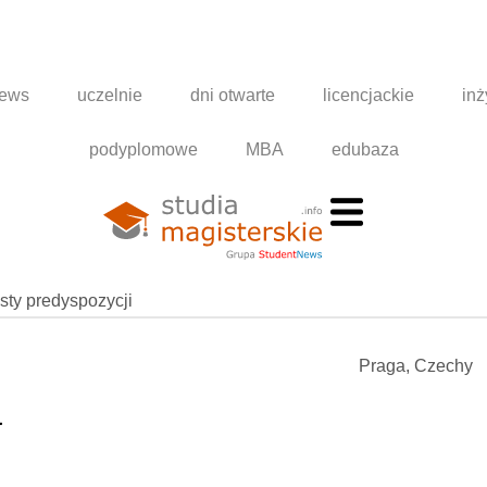
news
uczelnie
dni otwarte
licencjackie
inż
podyplomowe
MBA
edubaza
esty predyspozycji
Praga, Czechy
a