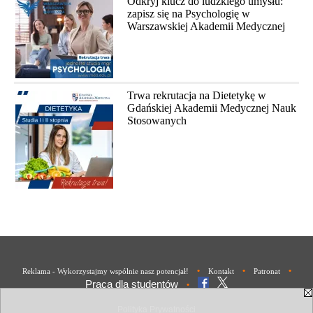
Odkryj klucz do ludzkiego umysłu:
zapisz się na Psychologię w
Warszawskiej Akademii Medycznej
Trwa rekrutacja na Dietetykę w
Gdańskiej Akademii Medycznej Nauk
Stosowanych
•
•
•
Reklama - Wykorzystajmy wspólnie nasz potencjał!
Kontakt
Patronat
Praca dla studentów
•
Polityka Prywatności