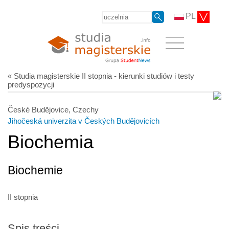
PL
« Studia magisterskie II stopnia - kierunki studiów i testy
predyspozycji
České Budějovice, Czechy
Jihočeská univerzita v Českých Budějovicích
Biochemia
Biochemie
II stopnia
Spis treści