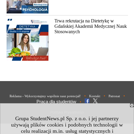
Trwa rekrutacja na Dietetykę w
Gdańskiej Akademii Medycznej Nauk
Stosowanych
•
•
•
Reklama - Wykorzystajmy wspólnie nasz potencjał!
Kontakt
Patronat
Praca dla studentów
•
Polityka Prywatności
Grupa StudentNews.pl Sp. z o.o. i jej partnerzy
używają plików cookies i podobnych technologii w
celu realizacji m.in. usług statystycznych i