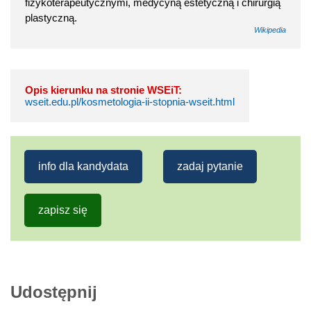
fizykoterapeutycznymi, medycyną estetyczną i chirurgią
plastyczną.
Wikipedia
Opis kierunku na stronie WSEiT:
wseit.edu.pl/kosmetologia-ii-stopnia-wseit.html
info dla kandydata
zadaj pytanie
zapisz się
Udostępnij