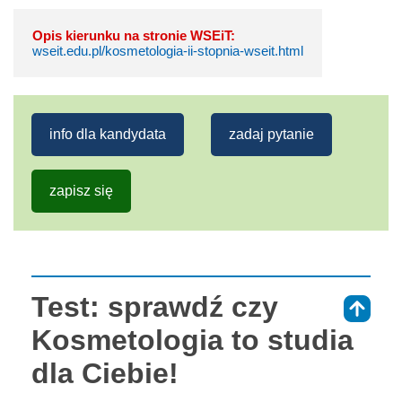
Opis kierunku na stronie WSEiT:
wseit.edu.pl/kosmetologia-ii-stopnia-wseit.html
info dla kandydata
zadaj pytanie
zapisz się
Test: sprawdź czy
⇑
Kosmetologia to studia
dla Ciebie!