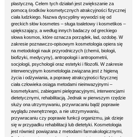
plastyczną. Celem tych działań jest zwiększanie za
pomocą środków kosmetycznych atrakcyjności fizycznej
ciała ludzkiego. Nazwa dyscypliny wywodzi się od
greckich słów kosmetes – sługa toaletowy i kosmetikos –
upiększający, a według innych badaczy od greckiego
słowa kosmos, które oznacza porządek, ład, ozdobę. W
zakresie poznawczo-opisowym kosmetologia opiera się
na metodologii nauk przyrodniczych (chemii, biologii,
biofizyki, medycyny), antropologii i antropometrii,
socjologii, psychologii oraz estetyki i filozofii. W zakresie
interwencyjnym kosmetologia związana jest z higieną
życia i odżywiania, a poprawę atrakcyjności fizycznej
ciała człowieka osiąga metodami nieinwazyjnymi –
kosmetykami, zabiegami pielęgnacyjnymi, interwencjami
dietetycznymi, rehabilitacją. Jednak w pierwszym rzędzie
służy ona utrzymywaniu, przywracaniu bądź poprawie
wyglądu zewnętrznego, a nie utrzymywaniu,
przywracaniu czy poprawie funkcji organizmu, jak dzieje
się w przypadku rehabilitacji lub dietetyki. Kosmetologia
jest również powiązana z metodami farmakologicznymi,