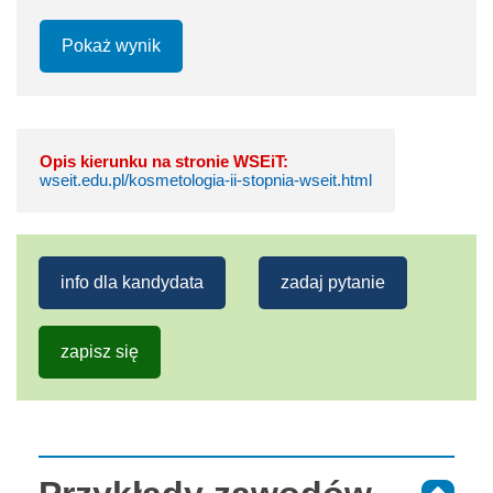
Pokaż wynik
Opis kierunku na stronie WSEiT:
wseit.edu.pl/kosmetologia-ii-stopnia-wseit.html
info dla kandydata
zadaj pytanie
zapisz się