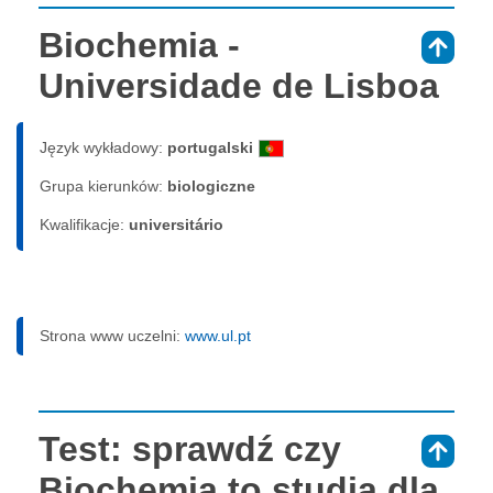
Biochemia -
⇑
Universidade de Lisboa
Język wykładowy:
portugalski
Grupa kierunków:
biologiczne
Kwalifikacje:
universitário
Strona www uczelni:
www.ul.pt
Test: sprawdź czy
⇑
Biochemia to studia dla