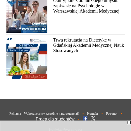
Odkryj klucz do ludzkiego umysłu:
zapisz się na Psychologię w
Warszawskiej Akademii Medycznej
Trwa rekrutacja na Dietetykę w
Gdańskiej Akademii Medycznej Nauk
Stosowanych
•
•
•
Reklama - Wykorzystajmy wspólnie nasz potencjał!
Kontakt
Patronat
Praca dla studentów
•
Polityka Prywatności