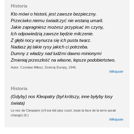
Historia
Kto mówi o historii, jest zawsze bezpieczny.
Przeciwko niemu świadczyć nie wstaną umarli.
Jakie zapragniesz możesz przypisać im czyny,
Ich odpowiedzią zawsze będzie milczenie.
Z głębi nocy wynurza się ich pusta twarz.
Nadasz jej takie rysy jakich ci potrzeba.
Dumny z władzy nad ludźmi dawno minionymi
Zmieniaj przeszłość na własne, lepsze podobieństwo.
Autor: Czesław Miłosz, Dziecię Europy, 1946.
Wikiquote
Historia
(Gdyby) nos Kleopatry (był krótszy, inne byłyby losy
świata)
Le nez de Cleopatre (s'il eut été plus court, toute la face de la terre aurait
change) (fr.)
Wikiquote