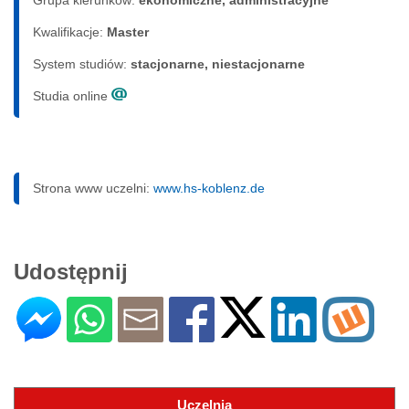
Kwalifikacje:
Master
System studiów:
sta­cjo­nar­ne, nie­sta­cjo­nar­ne
Studia online
Strona www uczelni:
www.hs-koblenz.de
Udostępnij
Uczelnia