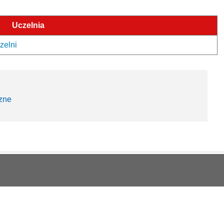
Uczelnia
zelni
czne