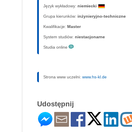
Język wykładowy:
niemiecki
Grupa kierunków:
inżynieryjno-techniczne
Kwalifikacje:
Master
System studiów:
nie­sta­cjo­nar­ne
Studia online
Strona www uczelni:
www.hs-kl.de
Udostępnij