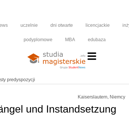
news
uczelnie
dni otwarte
licencjackie
inż
podyplomowe
MBA
edubaza
esty predyspozycji
Kaiserslautern, Niemcy
ngel und Instandsetzung