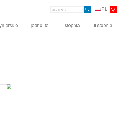
PL
ynierskie
jednolite
II stopnia
III stopnia