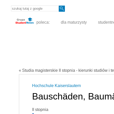
poleca:
dla maturzysty
student
« Studia magisterskie II stopnia - kierunki studiów i t
Hochschule Kaiserslautern
Bauschäden, Baumä
II stopnia