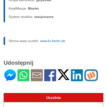
Kwalifikacje:
Master
System studiów:
sta­cjo­nar­ne
Strona www uczelni:
www.fu-berlin.de
Udostępnij
Uczelnia