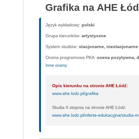
Grafika na AHE Łód
Język wykładowy:
polski
Grupa kierunków:
artystyczne
System studiów:
sta­cjo­nar­ne, nie­sta­cjo­nar­ne
Ocena programowa PKA:
ocena pozytywna, d
inne oceny
Opis kierunku na stronie AHE Łódź:
www.ahe.lodz.pl/grafika
Studia II stopnia na stronie AHE Łódź:
www.ahe.lodz.pl/oferta-edukacyjna/studia-m