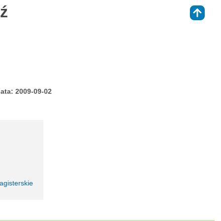
ź
⇑
ata: 2009-09-02
agisterskie