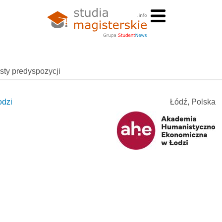
esty predyspozycji
odzi
Łódź, Polska