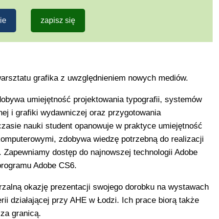
ie
zapisz się
warsztatu grafika z uwzględnieniem nowych mediów.
dobywa umiejętność projektowania typografii, systemów
znej i grafiki wydawniczej oraz przygotowania
zasie nauki student opanowuje w praktyce umiejętność
komputerowymi, zdobywa wiedzę potrzebną do realizacji
. Zapewniamy dostęp do najnowszej technologii Adobe
 programu Adobe CS6.
arzalną okazję prezentacji swojego dorobku na wystawach
ii działającej przy AHE w Łodzi. Ich prace biorą także
za granicą.