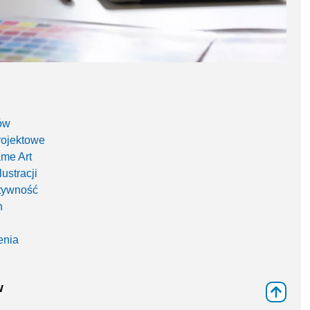
tów
rojektowe
ame Art
lustracji
atywność
h
enia
w
⇑