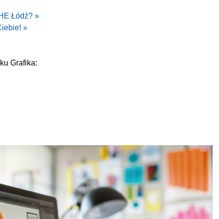
AHE Łódź? »
Ciebie! »
u Grafika: