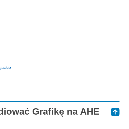
jackie
diować Grafikę na AHE
⇑