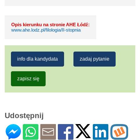
Opis kierunku na stronie AHE Łódź:
www.ahe.lodz.pl/filologia/II-stopnia
info dla kandydata
zadaj pytanie
zapisz się
Udostępnij