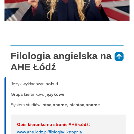
Filologia angielska na
⇑
AHE Łódź
Język wykładowy:
polski
Grupa kierunków:
językowe
System studiów:
sta­cjo­nar­ne, nie­sta­cjo­nar­ne
Opis kierunku na stronie AHE Łódź:
www.ahe.lodz.pl/filologia/II-stopnia