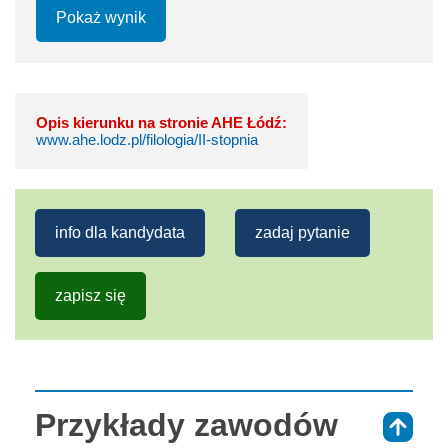
Pokaż wynik
Opis kierunku na stronie AHE Łódź:
www.ahe.lodz.pl/filologia/II-stopnia
info dla kandydata
zadaj pytanie
zapisz się
Przykłady zawodów
⇑