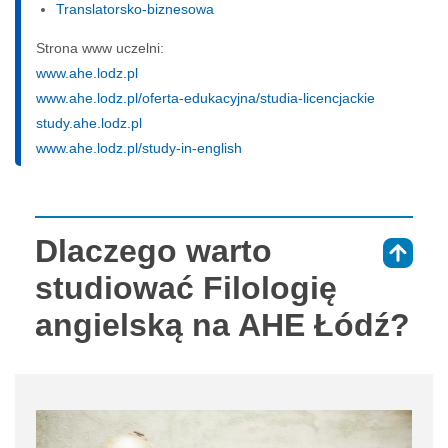
Translatorsko-biznesowa
Strona www uczelni:
www.ahe.lodz.pl
www.ahe.lodz.pl/oferta-edukacyjna/studia-licencjackie
study.ahe.lodz.pl
www.ahe.lodz.pl/study-in-english
Dlaczego warto
⇑
studiować Filologię
angielską na AHE Łódź?