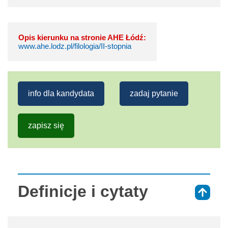
Opis kierunku na stronie AHE Łódź:
www.ahe.lodz.pl/filologia/II-stopnia
info dla kandydata
zadaj pytanie
zapisz się
Definicje i cytaty
⇑