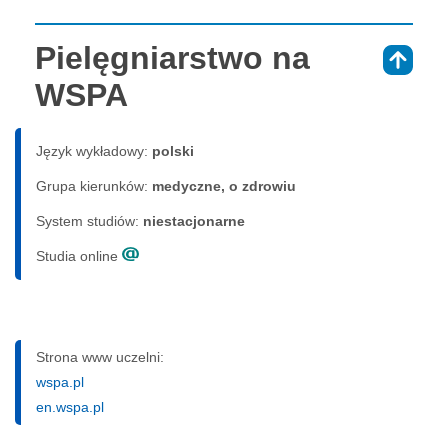
Pielęgniarstwo na
⇑
WSPA
Język wykładowy:
polski
Grupa kierunków:
medyczne, o zdrowiu
System studiów:
nie­sta­cjo­nar­ne
Studia online
Strona www uczelni:
wspa.pl
en.wspa.pl