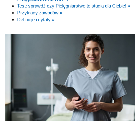
Test: sprawdź czy Pielęgniarstwo to studia dla Ciebie! »
Przykłady zawodów »
Definicje i cytaty »