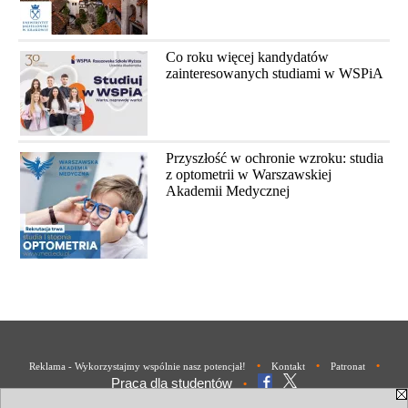
Co roku więcej kandydatów
zainteresowanych studiami w WSPiA
Przyszłość w ochronie wzroku: studia
z optometrii w Warszawskiej
Akademii Medycznej
•
•
•
Reklama - Wykorzystajmy wspólnie nasz potencjał!
Kontakt
Patronat
Praca dla studentów
•