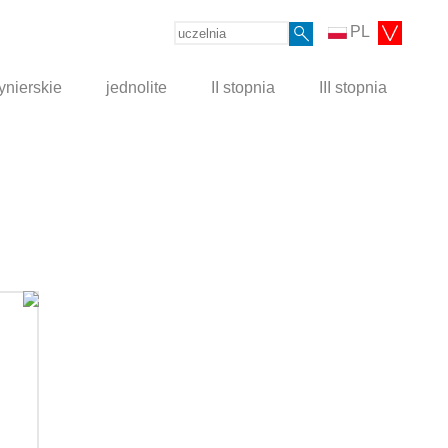
PL
ynierskie
jednolite
II stopnia
III stopnia