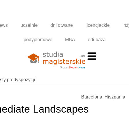
news
uczelnie
dni otwarte
licencjackie
inż
podyplomowe
MBA
edubaza
esty predyspozycji
Barcelona, Hiszpania
mediate Landscapes