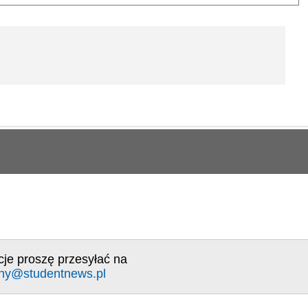
cje proszę przesyłać na
ny@studentnews.pl