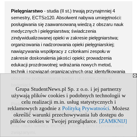
Pielęgniarstwo
- studia (II st.) trwają przynajmniej 4
semestry, ECTS≥120. Absolwent nabywa umiejętności:
posługiwania się zaawansowaną wiedzą z obszaru nauk
medycznych i pielęgniarstwa; świadczenia
zindywidualizowanej opieki w zakresie pielęgniarstwa;
organizowania i nadzorowania opieki pielęgniarskiej;
nawiązywania współpracy z członkami zespołu w
zakresie doskonalenia jakości opieki; prowadzenia
edukacji prozdrowotnej; wdrażania nowych metod,
technik i rozwiązań organizacyjnych oraz identyfikowania
obszarów podejmowania badań i uczestniczenia w
badaniach.
Grupa StudentNews.pl Sp. z o.o. i jej partnerzy
używają plików cookies i podobnych technologii w
celu realizacji m.in. usług statystycznych i
Pielęgniarstwo
reklamowych zgodnie z
Polityką Prywatności
. Możesz
Pielęgniarstwo – termin używany do różnego rodzaju
określić warunki przechowywania lub dostępu do
zadań i działań zawodowych pielęgniarek i pielęgniarzy
plików cookies w Twojej przeglądarce.
[ZAMKNIJ]
oraz nauki, wiedzy, techniki i sztuki z tymi czynnościami
związanymi.