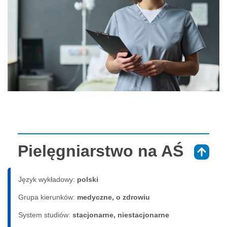
Pielęgniarstwo na AŚ
⇑
Język wykładowy:
polski
Grupa kierunków:
medyczne, o zdrowiu
System studiów:
sta­cjo­nar­ne, nie­sta­cjo­nar­ne