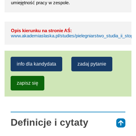
umiejętność pracy w zespole.
Opis kierunku na stronie AŚ:
www.akademiaslaska.pl/studies/pielegniarstwo_studia_ii_stopn
info dla kandydata
zadaj pytanie
zapisz się
Definicje i cytaty
⇑