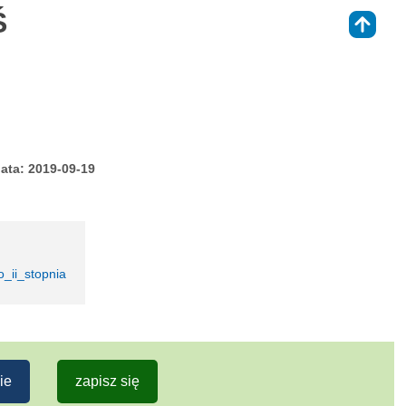
Ś
⇑
ata: 2019-09-19
_ii_stopnia
ie
zapisz się