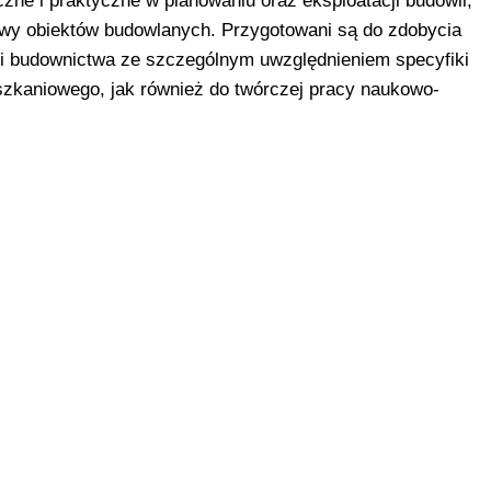
czne i praktyczne w planowaniu oraz eksploatacji budowli,
owy obiektów budowlanych. Przygotowani są do zdobycia
ki budownictwa ze szczególnym uwzględnieniem specyfiki
zkaniowego, jak również do twórczej pracy naukowo-