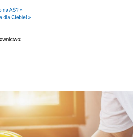
o na AŚ? »
 dla Ciebie! »
ownictwo: