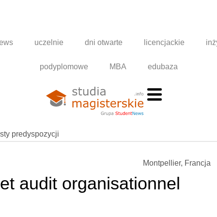
news
uczelnie
dni otwarte
licencjackie
inż
podyplomowe
MBA
edubaza
esty predyspozycji
Montpellier, Francja
et audit organisationnel