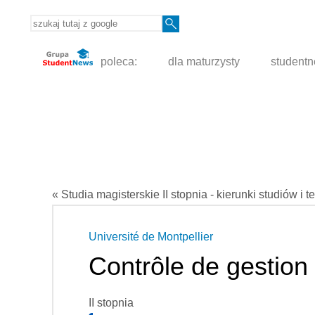
poleca:
dla maturzysty
student
« Studia magisterskie II stopnia - kierunki studiów i t
Université de Montpellier
Contrôle de gestion 
II stopnia