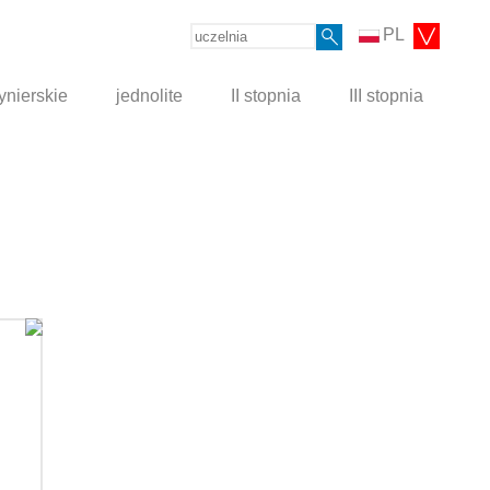
PL
ynierskie
jednolite
II stopnia
III stopnia