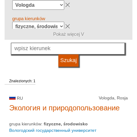
grupa kierunków
Pokaż więcej V
język
typ uczelni
Znalezionych: 1
status uczelni
Vologda, Rosja
RU
Экология и природопользование
grupa kierunków:
fizyczne, środowisko
Вологодский государственный университет