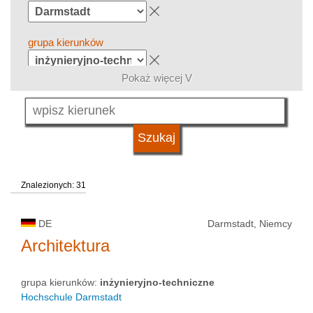
grupa kierunków
Pokaż więcej V
język
system studiów
Znalezionych: 31
kwalifikacje
DE
Darmstadt, Niemcy
typ uczelni
Architektura
grupa kierunków:
inżynieryjno-techniczne
status uczelni
Hochschule Darmstadt