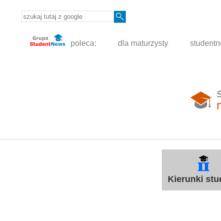
poleca:
dla maturzysty
student
Kierunki st