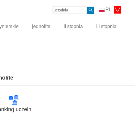
PL
ynierskie
jednolite
II stopnia
III stopnia
nolite
nking uczelni