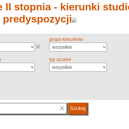
 II stopnia - kierunki stud
y predyspozycji
grupa kierunków
e
typ uczelni