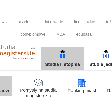
news
uczelnie
dni otwarte
licencjackie
inż
podyplomowe
MBA
edubaza
Studia II stopnia
Studia jed
Pomysły na studia
udiów
Ranking miast
Ra
magisterskie