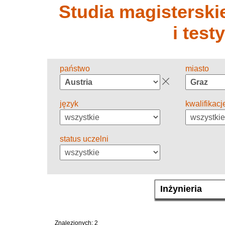
Studia magisterskie
i test
państwo
miasto
język
kwalifikacj
status uczelni
Znalezionych: 2