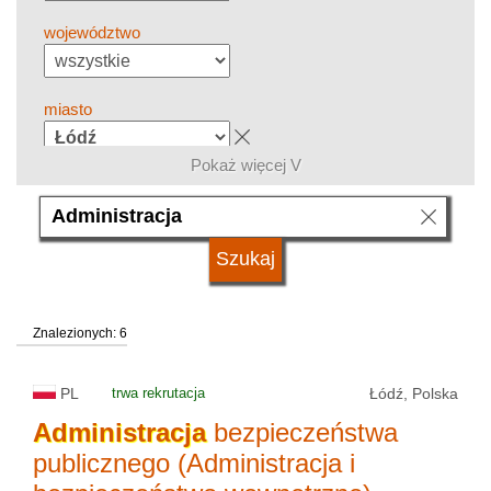
województwo
miasto
Pokaż więcej V
grupa kierunków
język
Znalezionych: 6
system studiów
PL
trwa rekrutacja
Łódź, Polska
typ uczelni
Administracja
bezpieczeństwa
publicznego (Administracja i