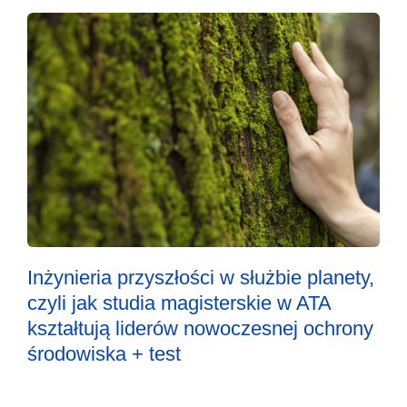
Inżynieria przyszłości w służbie planety,
czyli jak studia magisterskie w ATA
kształtują liderów nowoczesnej ochrony
środowiska + test