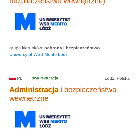
bezpieczeństwo wewnętrzne)
status uczelni
grupa kierunków:
ochrona i bezpieczeństwo
Uniwersytet WSB Merito Łódź
PL
trwa rekrutacja
Łódź, Polska
Administracja
i bezpieczeństwo
wewnętrzne