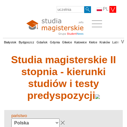
PL
V
Białystok
Bydgoszcz
Gdańsk
Gdynia
Gliwice
Katowice
Kielce
Kraków
Lublin
Łó
Studia magisterskie II
stopnia - kierunki
studiów i testy
predyspozycji
państwo