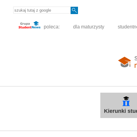
poleca:
dla maturzysty
student
Kierunki st