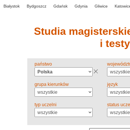
Białystok
Bydgoszcz
Gdańsk
Gdynia
Gliwice
Katowic
Studia magisterskie
i test
państwo
wojewódz
grupa kierunków
język
typ uczelni
status ucze