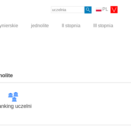
PL
ynierskie
jednolite
II stopnia
III stopnia
nolite
nking uczelni