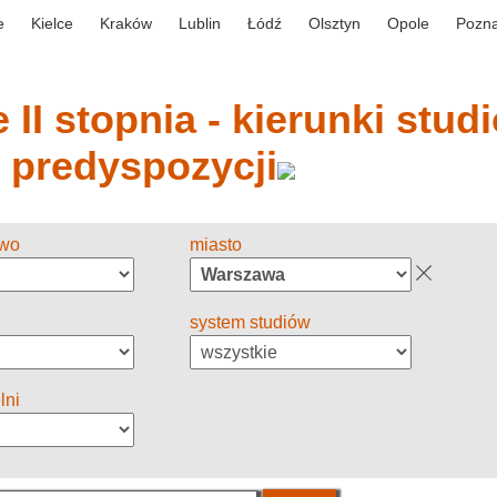
e
Kielce
Kraków
Lublin
Łódź
Olsztyn
Opole
Pozn
 II stopnia - kierunki stud
y predyspozycji
two
miasto
system studiów
lni