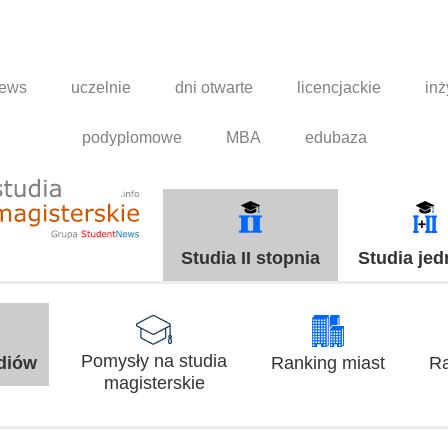
news
uczelnie
dni otwarte
licencjackie
inż
podyplomowe
MBA
edubaza
Studia II stopnia
Studia jed
Pomysły na studia
udiów
Ranking miast
Ra
magisterskie