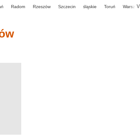
V
ań
Radom
Rzeszów
Szczecin
śląskie
Toruń
Warsza
iów