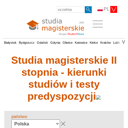
PL
V
Białystok
Bydgoszcz
Gdańsk
Gdynia
Gliwice
Katowice
Kielce
Kraków
Lublin
Łó
Studia magisterskie II
stopnia - kierunki
studiów i testy
predyspozycji
państwo