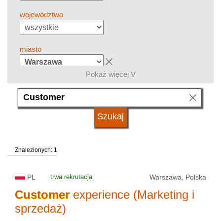
województwo
miasto
Pokaż więcej V
grupa kierunków
język
Znalezionych: 1
system studiów
PL
trwa rekrutacja
Warszawa, Polska
typ uczelni
Customer
experience (Marketing i
sprzedaż)