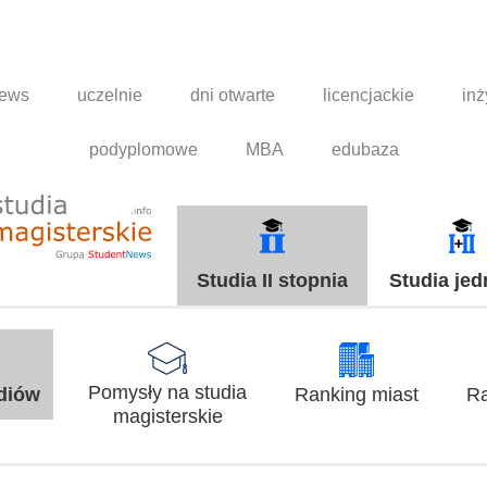
news
uczelnie
dni otwarte
licencjackie
inż
podyplomowe
MBA
edubaza
Studia II stopnia
Studia jed
Pomysły na studia
udiów
Ranking miast
Ra
magisterskie