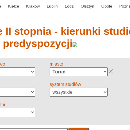
e
Kielce
Kraków
Lublin
Łódź
Olsztyn
Opole
Pozn
 II stopnia - kierunki stud
y predyspozycji
two
miasto
system studiów
lni