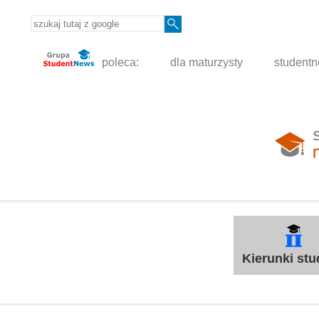
poleca:
dla maturzysty
student
Kierunki st