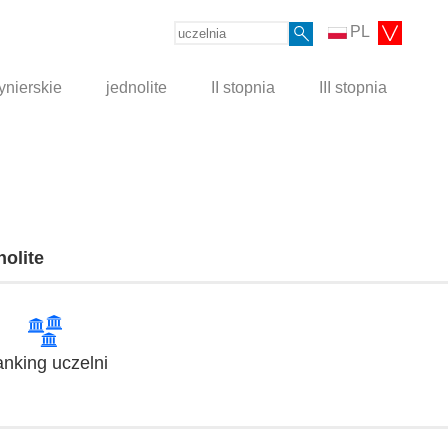
PL
ynierskie
jednolite
II stopnia
III stopnia
nolite
nking uczelni