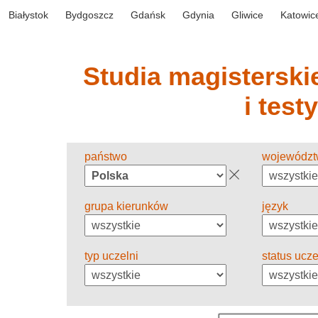
Białystok
Bydgoszcz
Gdańsk
Gdynia
Gliwice
Katowic
Studia magisterskie
i test
państwo
wojewódz
grupa kierunków
język
typ uczelni
status ucze