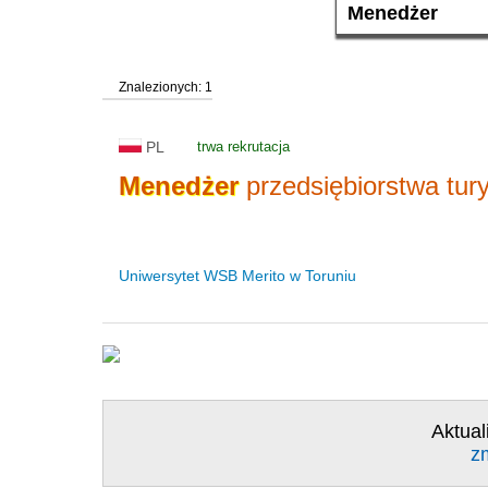
Znalezionych: 1
PL
trwa rekrutacja
Menedżer
przedsiębiorstwa tur
Uniwersytet WSB Merito w Toruniu
Aktual
z