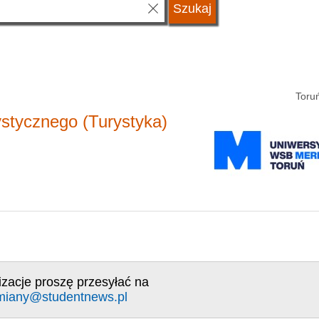
Toru
ystycznego (Turystyka)
izacje proszę przesyłać na
miany@studentnews.pl