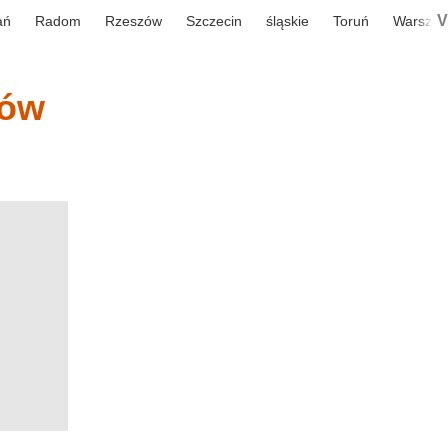
V
ań
Radom
Rzeszów
Szczecin
śląskie
Toruń
Warsza
iów