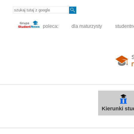
poleca:
dla maturzysty
student
Kierunki st