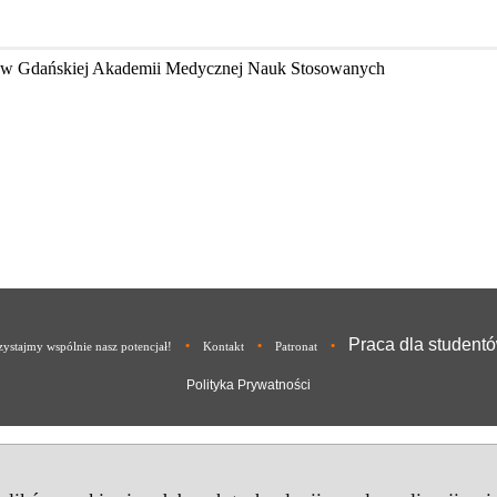
kę w Gdańskiej Akademii Medycznej Nauk Stosowanych
Praca dla student
•
•
•
ystajmy wspólnie nasz potencjał!
Kontakt
Patronat
Polityka Prywatności