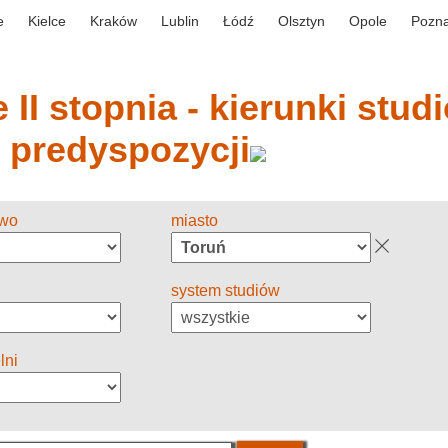
e
Kielce
Kraków
Lublin
Łódź
Olsztyn
Opole
Pozn
 II stopnia - kierunki stud
y predyspozycji
two
miasto
system studiów
lni