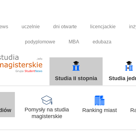
news
uczelnie
dni otwarte
licencjackie
inż
podyplomowe
MBA
edubaza
Studia II stopnia
Studia jed
Pomysły na studia
udiów
Ranking miast
Ra
magisterskie