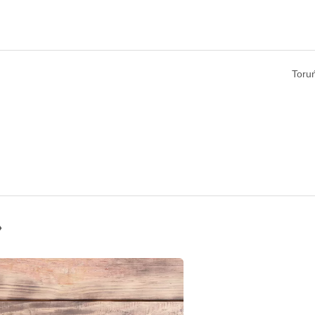
Toru
»