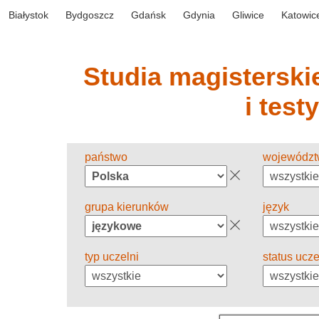
Białystok
Bydgoszcz
Gdańsk
Gdynia
Gliwice
Katowic
Studia magisterskie
i test
państwo
wojewódz
grupa kierunków
język
typ uczelni
status ucze