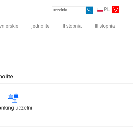
PL
ynierskie
jednolite
II stopnia
III stopnia
nolite
nking uczelni