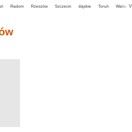
V
ań
Radom
Rzeszów
Szczecin
śląskie
Toruń
Warsza
iów