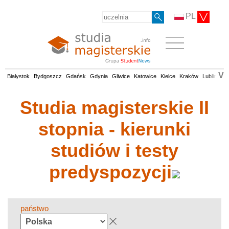
PL
V
Białystok
Bydgoszcz
Gdańsk
Gdynia
Gliwice
Katowice
Kielce
Kraków
Lublin
Łó
Studia magisterskie II
stopnia - kierunki
studiów i testy
predyspozycji
państwo