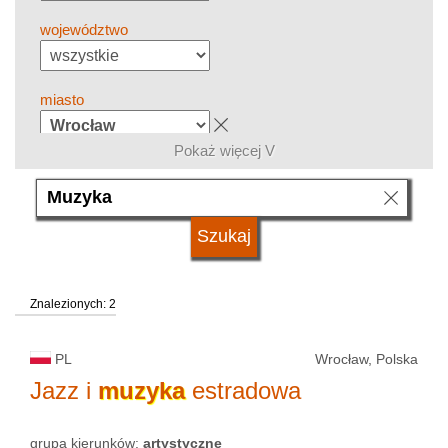
województwo
miasto
Pokaż więcej V
grupa kierunków
język
Znalezionych: 2
system studiów
PL
Wrocław, Polska
typ uczelni
Jazz i
muzyka
estradowa
grupa kierunków:
artystyczne