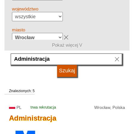
województwo
miasto
Pokaż więcej V
grupa kierunków
język
Znalezionych: 5
system studiów
PL
trwa rekrutacja
Wrocław, Polska
typ uczelni
Administracja