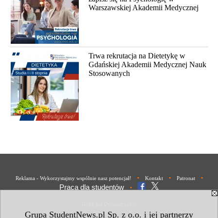
Warszawskiej Akademii Medycznej
Trwa rekrutacja na Dietetykę w
Gdańskiej Akademii Medycznej Nauk
Stosowanych
•
•
•
Reklama - Wykorzystajmy wspólnie nasz potencjał!
Kontakt
Patronat
Praca dla studentów
•
Polityka Prywatności
Grupa StudentNews.pl Sp. z o.o. i jej partnerzy