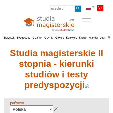
PL
V
Białystok
Bydgoszcz
Gdańsk
Gdynia
Gliwice
Katowice
Kielce
Kraków
Lublin
Łó
Studia magisterskie II
stopnia - kierunki
studiów i testy
predyspozycji
państwo