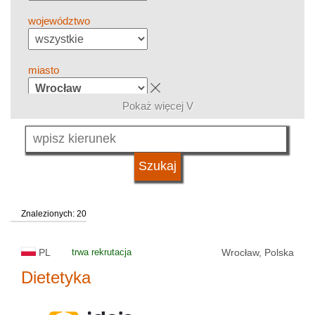
województwo
miasto
Pokaż więcej V
grupa kierunków
język
Znalezionych: 20
system studiów
PL
trwa rekrutacja
Wrocław, Polska
typ uczelni
Dietetyka