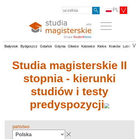
PL
V
Białystok
Bydgoszcz
Gdańsk
Gdynia
Gliwice
Katowice
Kielce
Kraków
Lublin
Łó
Studia magisterskie II
stopnia - kierunki
studiów i testy
predyspozycji
państwo