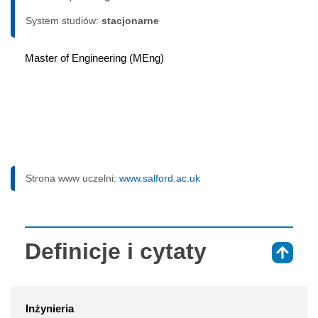
System studiów:
sta­cjo­nar­ne
Master of Engineering (MEng)
Strona www uczelni:
www.salford.ac.uk
Definicje i cytaty
⇑
Inżynieria