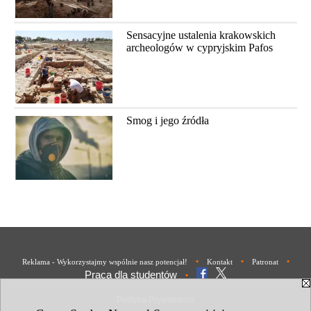
Sensacyjne ustalenia krakowskich
archeologów w cypryjskim Pafos
Smog i jego źródła
•
•
•
Reklama - Wykorzystajmy wspólnie nasz potencjał!
Kontakt
Patronat
Praca dla studentów
•
Polityka Prywatności