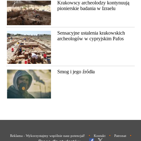
Krakowscy archeolodzy kontynuują
pionierskie badania w Izraelu
Sensacyjne ustalenia krakowskich
archeologów w cypryjskim Pafos
Smog i jego źródła
•
•
•
Reklama - Wykorzystajmy wspólnie nasz potencjał!
Kontakt
Patronat