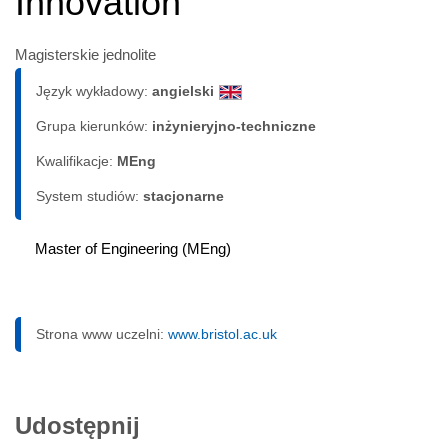
Innovation
Magisterskie jednolite
Język wykładowy:
angielski
Grupa kierunków:
inżynieryjno-techniczne
Kwalifikacje:
MEng
System studiów:
sta­cjo­nar­ne
Master of Engineering (MEng)
Strona www uczelni:
www.bristol.ac.uk
Udostępnij