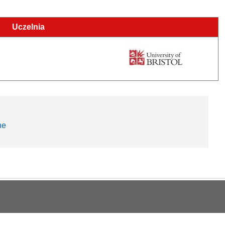
Uczelnia
ne