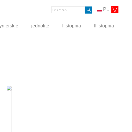
PL
ynierskie
jednolite
II stopnia
III stopnia