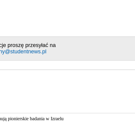
cje proszę przesyłać na
ny@studentnews.pl
ją pionierskie badania w Izraelu