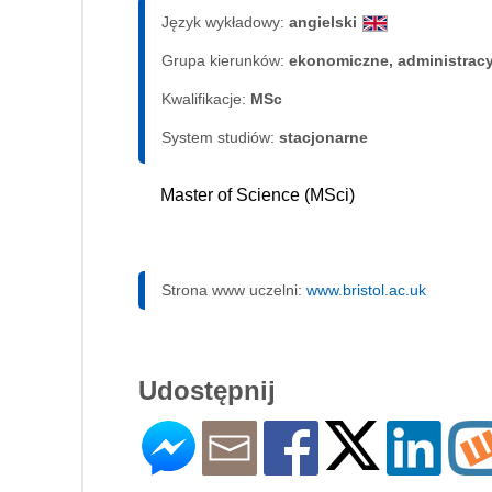
Język wykładowy:
angielski
Grupa kierunków:
ekonomiczne, administrac
Kwalifikacje:
MSc
System studiów:
sta­cjo­nar­ne
Master of Science (MSci)
Strona www uczelni:
www.bristol.ac.uk
Udostępnij