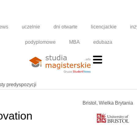
news
uczelnie
dni otwarte
licencjackie
inż
podyplomowe
MBA
edubaza
esty predyspozycji
Bristol, Wielka Brytania
ovation