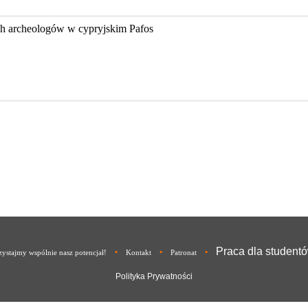
ch archeologów w cypryjskim Pafos
Praca dla student
•
•
•
ystajmy wspólnie nasz potencjał!
Kontakt
Patronat
Polityka Prywatności