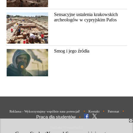
Sensacyjne ustalenia krakowskich
archeologów w cypryjskim Pafos
Smog i jego źródła
•
•
•
Reklama - Wykorzystajmy wspólnie nasz potencjał!
Kontakt
Patronat
Praca dla studentów
•
Polityka Prywatności