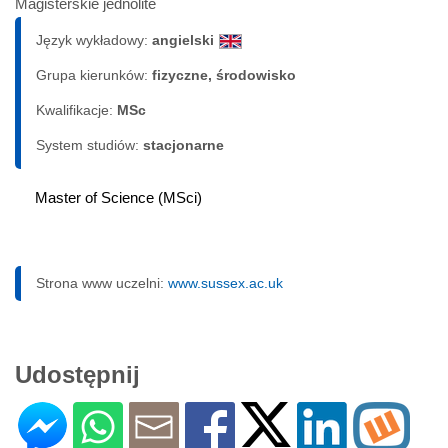
Magisterskie jednolite
Język wykładowy:
angielski
Grupa kierunków:
fizyczne, środowisko
Kwalifikacje:
MSc
System studiów:
sta­cjo­nar­ne
Master of Science (MSci)
Strona www uczelni:
www.sussex.ac.uk
Udostępnij