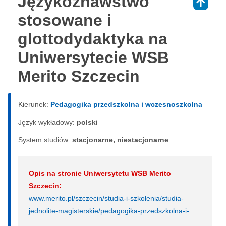
Językoznawstwo
⇑
stosowane i
glottodydaktyka na
Uniwersytecie WSB
Merito Szczecin
Kierunek:
Pedagogika przedszkolna i wczesnoszkolna
Język wykładowy:
polski
System studiów:
sta­cjo­nar­ne, nie­sta­cjo­nar­ne
Opis na stronie Uniwersytetu WSB Merito
Szczecin:
www.merito.pl/szczecin/studia-i-szkolenia/studia-
jednolite-magisterskie/pedagogika-przedszkolna-i-...