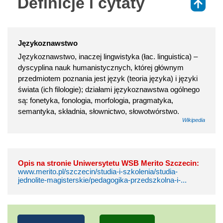
Definicje i cytaty
⇑
Językoznawstwo
Językoznawstwo, inaczej lingwistyka (łac. linguistica) –
dyscyplina nauk humanistycznych, której głównym
przedmiotem poznania jest język (teoria języka) i języki
świata (ich filologie); działami językoznawstwa ogólnego
są: fonetyka, fonologia, morfologia, pragmatyka,
semantyka, składnia, słownictwo, słowotwórstwo.
Wikipedia
Opis na stronie Uniwersytetu WSB Merito Szczecin:
www.merito.pl/szczecin/studia-i-szkolenia/studia-
jednolite-magisterskie/pedagogika-przedszkolna-i-...