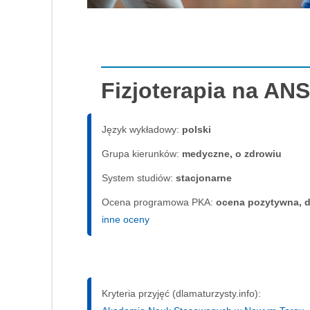
Fizjoterapia na AN
Język wykładowy:
polski
Grupa kierunków:
medyczne, o zdrowiu
System studiów:
sta­cjo­nar­ne
Ocena programowa PKA:
ocena pozytywna, d
inne oceny
Kryteria przyjęć (dlamaturzysty.info):