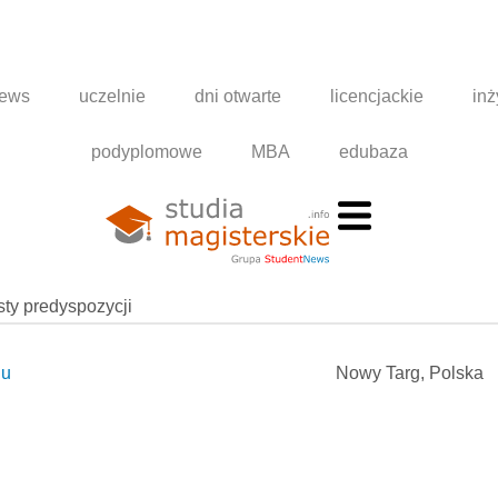
news
uczelnie
dni otwarte
licencjackie
inż
podyplomowe
MBA
edubaza
esty predyspozycji
gu
Nowy Targ, Polska