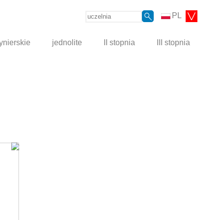
PL
ynierskie
jednolite
II stopnia
III stopnia