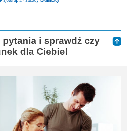
joterapia - zasady kwalifikacji
 pytania i sprawdź czy
⇑
unek dla Ciebie!