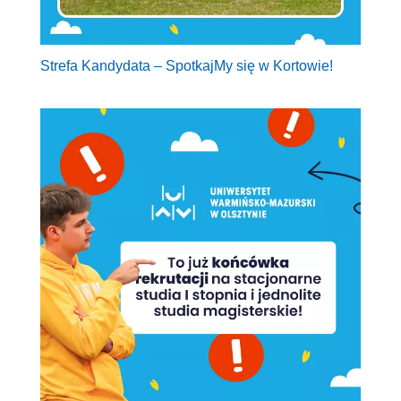
Strefa Kandydata – SpotkajMy się w Kortowie!