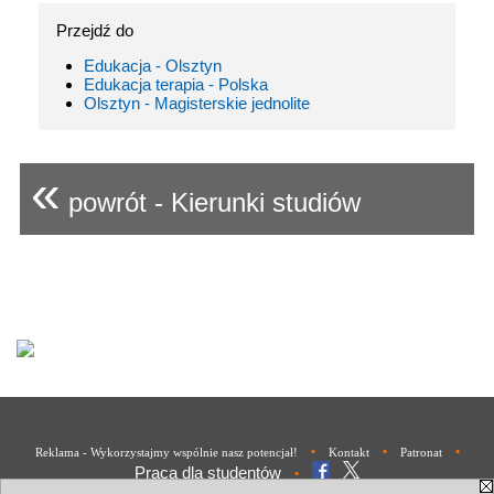
Przejdź do
Edukacja - Olsztyn
Edukacja terapia - Polska
Olsztyn - Magisterskie jednolite
«
powrót - Kierunki studiów
•
•
•
Reklama - Wykorzystajmy wspólnie nasz potencjał!
Kontakt
Patronat
Praca dla studentów
•