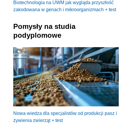
Biotechnologia na UWM jak wygląda przyszłość
zakodowana w genach i mikroorganizmach + test
Pomysły na studia
podyplomowe
Nowa wiedza dla specjalistów od produkcji pasz i
żywienia zwierząt + test