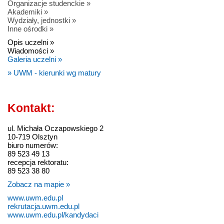
Organizacje studenckie »
Akademiki »
Wydziały, jednostki »
Inne ośrodki »
Opis uczelni »
Wiadomości »
Galeria uczelni »
» UWM - kierunki wg matury
Kontakt:
ul. Michała Oczapowskiego 2
10-719 Olsztyn
biuro numerów:
89 523 49 13
recepcja rektoratu:
89 523 38 80
Zobacz na mapie »
www.uwm.edu.pl
rekrutacja.uwm.edu.pl
www.uwm.edu.pl/kandydaci