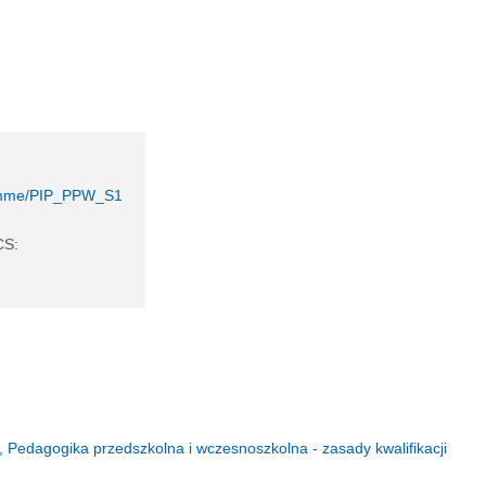
gramme/PIP_PPW_S1
CS:
e, Pedagogika przedszkolna i wczesnoszkolna - zasady kwalifikacji