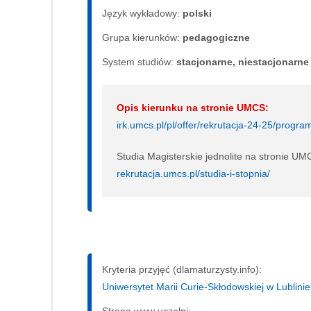
Język wykładowy:
polski
Grupa kierunków:
pedagogiczne
System studiów:
sta­cjo­nar­ne, nie­sta­cjo­nar­ne
Opis kierunku na stronie UMCS:
irk.umcs.pl/pl/offer/rekrutacja-24-25/pro
Studia Magisterskie jednolite na stronie UM
rekrutacja.umcs.pl/studia-i-stopnia/
Kryteria przyjęć (dlamaturzysty.info):
Uniwersytet Marii Curie-Skłodowskiej w Lublini