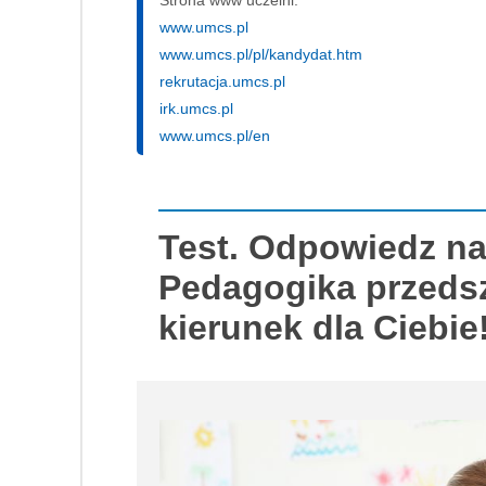
Strona www uczelni:
www.umcs.pl
www.umcs.pl/pl/kandydat.htm
rekrutacja.umcs.pl
irk.umcs.pl
www.umcs.pl/en
Test. Odpowiedz na
Pedagogika przedsz
kierunek dla Ciebie