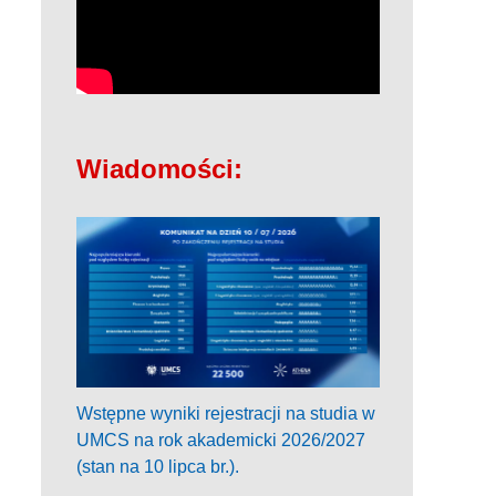
Wiadomości:
Wstępne wyniki rejestracji na studia w
UMCS na rok akademicki 2026/2027
(stan na 10 lipca br.).